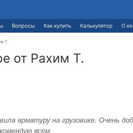
ы
Вопросы
Как купить
Калькулятор
О к
м Т.
ре от
Рахим Т.
вила арматуру на грузовике. Очень д
комендую всем.