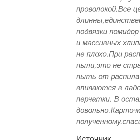
проволокой.Все ц
длинны,единствен
подвязки помидо
и массивных хли
не плохо.При расп
пыли,это не стра
пыть от распила 
впиваются в лад
перчатки. В оста
довольно.Карточ
полученному.спас
Источник