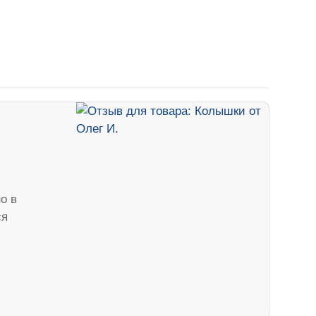
о в
ся