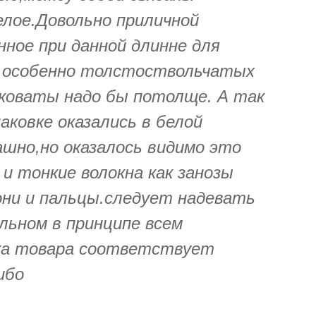
елое.Довольно приличной
ное при данной длинне для
р особенно толстоствольчатых
пковаты надо бы потолще. А так
аковке оказались в белой
шно,но оказалось видимо это
и тонкие волокна как занозы
они и пальцы.следует надевать
льном в принципе всем
ка товара соответствует
ибо