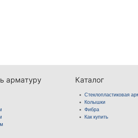
ь арматуру
Каталог
Стеклопластиковая ар
Колышки
м
Фибра
м
Как купить
м