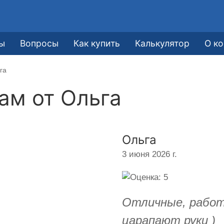
ы
Вопросы
Как купить
Калькулятор
О к
га
кам от
Ольга
Ольга
3 июня 2026 г.
Отличные, работ
царапают руки )