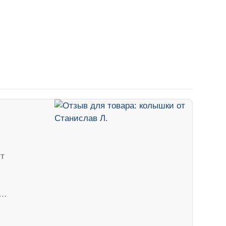
ут
ч…