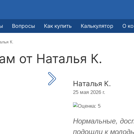
ы
Вопросы
Как купить
Калькулятор
О к
алья К.
кам от
Наталья К.
Наталья К.
25 мая 2026 г.
Нормальные, дос
подошли к молод