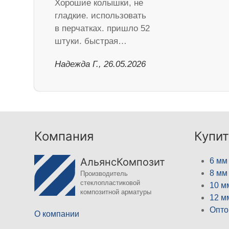
Хорошие колышки, не
гладкие. использовать
в перчатках. пришло 52
штуки. быстрая…
Надежда Г., 26.05.2026
Компания
Купит
АльянсКомпозит
6 мм
8 мм
Производитель
стеклопластиковой
10 м
композитной арматуры
12 м
Опто
О компании