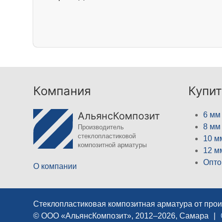
Компания
Купит
АльянсКомпозит
6 мм
8 мм
Производитель
стеклопластиковой
10 м
композитной арматуры
12 м
Опто
О компании
Стеклопластиковая композитная арматура от про
© ООО «АльянсКомпозит», 2012–2026, Самара
|